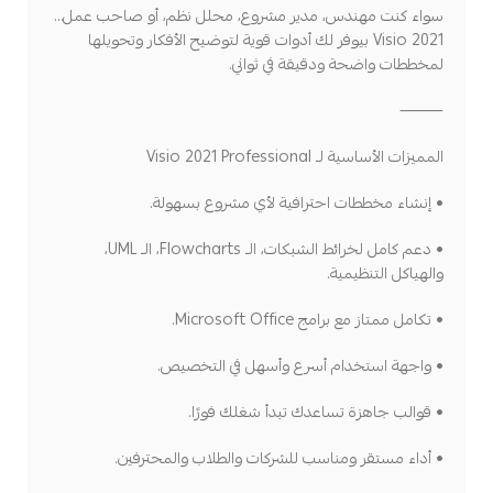
سواء كنت مهندس، مدير مشروع، محلل نظم، أو صاحب عمل…
Visio 2021 بيوفر لك أدوات قوية لتوضيح الأفكار وتحويلها
لمخططات واضحة ودقيقة في ثواني.
⸻
المميزات الأساسية لـ Visio 2021 Professional
• إنشاء مخططات احترافية لأي مشروع بسهولة.
• دعم كامل لخرائط الشبكات، الـ Flowcharts، الـ UML،
والهياكل التنظيمية.
• تكامل ممتاز مع برامج Microsoft Office.
• واجهة استخدام أسرع وأسهل في التخصيص.
• قوالب جاهزة تساعدك تبدأ شغلك فورًا.
• أداء مستقر ومناسب للشركات والطلاب والمحترفين.