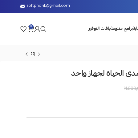
softphonk@gmail.com
0
اية
برامج متنوعة
باقات التوفير
11.000