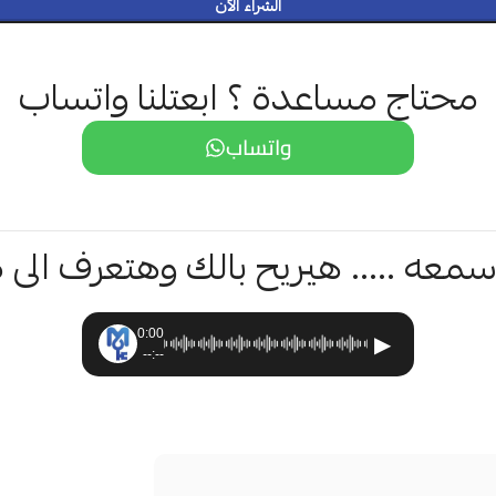
الشراء الآن
محتاج مساعدة ؟ ابعتلنا واتساب
واتساب
معه ..... هيريح بالك وهتعرف الى 
0:00
▶
--:--