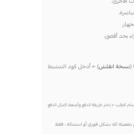
ت الأخرى.
باشرة.
هاز.
اء بحد أقصى.
(
نسخة انقلش
) ← أدخل كود التنشيط
مام الطلب ← إختر طريقة الدفع وأضغط اكمال الدفع
تفعيله لك بشكل فوري أو استبداله ، فقط