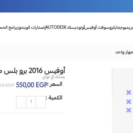
بريميوم
مايكروسوفت أوفيس
أوتوديسك AUTODESK
إصدارات الويندوز
برامج الحم
أوفيس 2016 برو بلس مدى الحياة لجهاز واحد
يصلك في ثواني
السعر :
550,00
EGP
,00
EGP
الكمية :