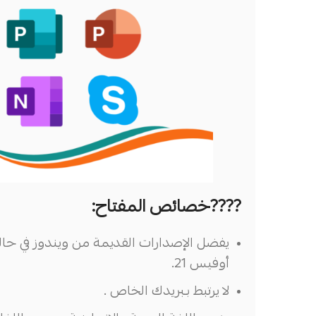
????خصائص المفتاح:
أوفيس 21.
لا يرتبط بـبريدك الخاص .