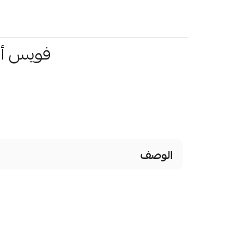
فويس أس
الوصف