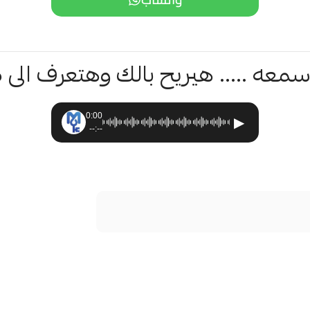
معه ..... هيريح بالك وهتعرف الى 
0:00
▶
--:--