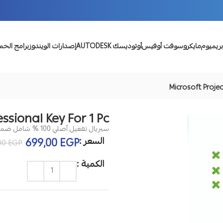
بريميوم
مايكروسوفت أوفيس
أوتوديسك AUTODESK
إصدارات الويندوز
برامج الحم
Microsoft Projec
ssional Key For 1 Pc
سيريال تفعيل أصلي 100 % شامل ضمان لمدة عام كامل
السعر :
699,00
EGP
,00
EGP
الكمية :