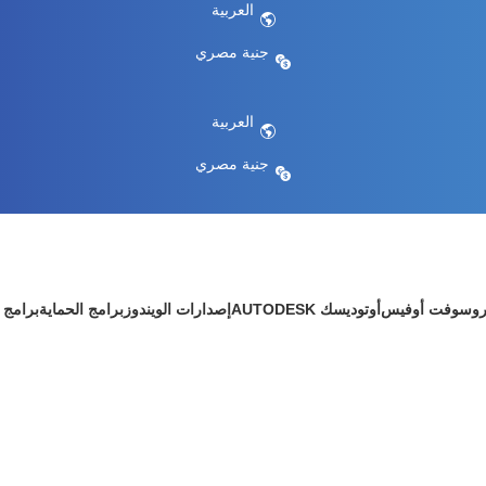
العربية
جنية مصري
العربية
جنية مصري
روسوفت أوفيس
أوتوديسك AUTODESK
إصدارات الويندوز
برامج الحماية
برامج 